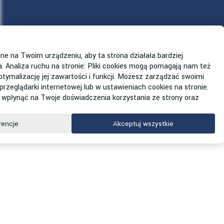
ne na Twoim urządzeniu, aby ta strona działała bardziej
 Analiza ruchu na stronie: Pliki cookies mogą pomagają nam też
Mapa strony
ptymalizację jej zawartości i funkcji. Możesz zarządzać swoimi
rzeglądarki internetowej lub w ustawieniach cookies na stronie.
SIZER
e wpłynąć na Twoje doświadczenia korzystania ze strony oraz
rencje
Akceptuj wszystkie