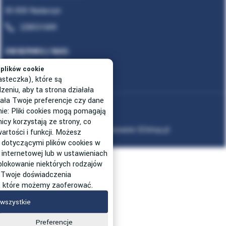
05-830 Nadarzyn
228531689
OBSERWUJ NAS
plików cookie
asteczka), które są
niu, aby ta strona działała
ała Twoje preferencje czy dane
Mapa strony
nie: Pliki cookies mogą pomagają
icy korzystają ze strony, co
Projekt graficzny oraz oprogramowanie GOshop.pl
artości i funkcji. Możesz
 dotyczącymi plików cookies w
SIZER
 internetowej lub w ustawieniach
 blokowanie niektórych rodzajów
 Twoje doświadczenia
g, które możemy zaoferować.
wszystkie
Preferencje