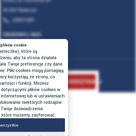
Wolica, al. Katowicka 60
05-830 Nadarzyn
228531689
OBSERWUJ NAS
plików cookie
asteczka), które są
niu, aby ta strona działała
ała Twoje preferencje czy dane
Mapa strony
nie: Pliki cookies mogą pomagają
icy korzystają ze strony, co
DODAJ DO KOSZYKA
Projekt graficzny oraz oprogramowanie GOshop.pl
artości i funkcji. Możesz
 dotyczącymi plików cookies w
SIZER
 internetowej lub w ustawieniach
 blokowanie niektórych rodzajów
 Twoje doświadczenia
g, które możemy zaoferować.
wszystkie