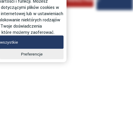
artości i funkcji. Możesz
 dotyczącymi plików cookies w
SIZER
 internetowej lub w ustawieniach
 blokowanie niektórych rodzajów
 Twoje doświadczenia
g, które możemy zaoferować.
wszystkie
Preferencje
Wypełnij formularz