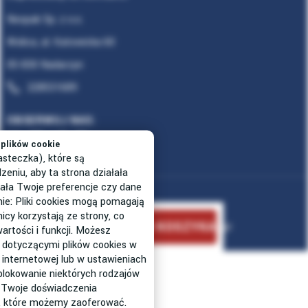
Neopak Sp. z o.o.
Wolica, al. Katowicka 60
05-830 Nadarzyn
228531689
OBSERWUJ NAS
plików cookie
asteczka), które są
niu, aby ta strona działała
ała Twoje preferencje czy dane
Mapa strony
nie: Pliki cookies mogą pomagają
icy korzystają ze strony, co
DODAJ DO KOSZYKA
Projekt graficzny oraz oprogramowanie GOshop.pl
artości i funkcji. Możesz
 dotyczącymi plików cookies w
SIZER
 internetowej lub w ustawieniach
 blokowanie niektórych rodzajów
 Twoje doświadczenia
g, które możemy zaoferować.