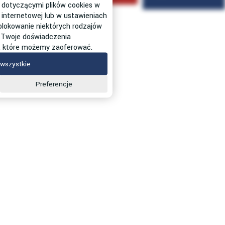
 dotyczącymi plików cookies w
SIZER
 internetowej lub w ustawieniach
 blokowanie niektórych rodzajów
 Twoje doświadczenia
g, które możemy zaoferować.
wszystkie
Preferencje
Wypełnij formularz
E-mail