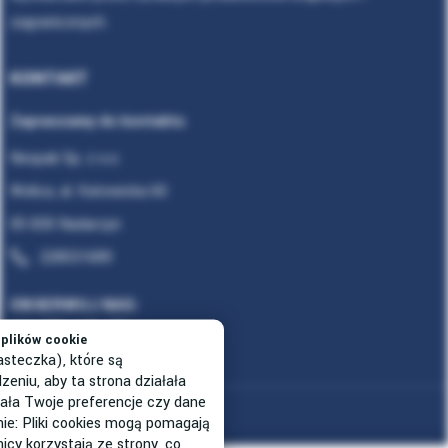
zagranicznych.
KONTAKT
Zapraszamy do kontaktu
Neopak Sp. z o.o.
Wolica, al. Katowicka 60
05-830 Nadarzyn
228531689
OBSERWUJ NAS
plików cookie
asteczka), które są
niu, aby ta strona działała
ała Twoje preferencje czy dane
Mapa strony
nie: Pliki cookies mogą pomagają
icy korzystają ze strony, co