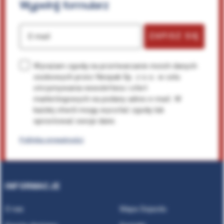
Wypełnij
formularz
ZAPISZ SIĘ
E-mail
Wyrażam zgodę na przetwarzanie moich danych
osobowych przez Neopak Sp. z o.o. w celu
otrzymywania newslettera i ofert
marketingowych na podany adres e-mail. W
każdej chwili mogę wycofać zgodę lub
sprostować swoje dane.
Polityka prywatności
INFORMACJE
O nas
Mapa Dojazdu