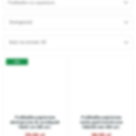
Podkładka na zapiekane
plenerowej. Sami jednak z powodzeniem możemy urządzić
bardzo fajne i klimatyczne przyjęcie, mając do dyspozycji dużą
Dostępność
ilość sklepów oferujących
jednorazowe talerze, podkładki,
kubki
itp. Zwykłe spotkanie w ogrodzie lub grilla ze znajomymi
jesteśmy w stanie przemienić w stylową i kolorową imprezę w
Ilość na stronie:
60
wakacyjnym klimacie. Wybierać możemy naczynia spośród wielu
rozmiarów, kształtów i kolorów. Ograniczać nas może wyłącznie
EKO
wyobraźnia. Jednorazowe naczynia z powodzeniem spełniać
będą swoją funkcję i na pewno będą się świetnie prezentować na
naszych stołach.
Coraz częściej po jednorazowe naczynia i
podkładki sięgają również osoby pracujące
w branży gastronomicznej.
Podkładka papierowa
Podkładka papierowa
Dużą popularnością cieszy się ostatnio tzw. street food. Niestety
ekologiczna do przekąsek
tacka gastronomiczna
jesteśmy coraz bardziej zapracowani i brakuje nam czasu na to,
10x25 cm 500 szt.
100x330 mm 500 szt.
29,00
38,00
by usiąść dłużej w restauracji i zjeść spokojnie posiłek. Zmuszeni