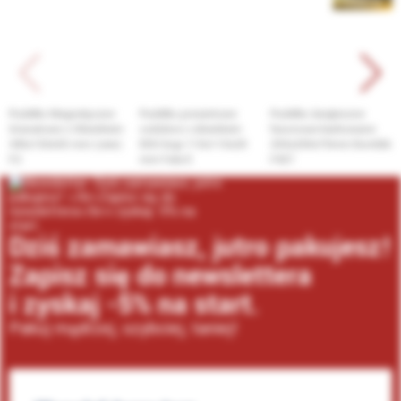
PREMIUM
internetowego Neopak. Dostępny jest tam duży wybór naczyń
jednorazowych. Warto skorzystać z pomocy profesjonalistów.
Współpracując z naszymi konsultantami z pewnością uda Ci się
znaleźć produkt spełniający Twoje oczekiwania.
Pudełko Magnetyczne
Pudełko prezentowe
Pudełko świąteczne
Granatowe z Okienkiem
ozdobne z okienkiem
fasonowe karbowane
345x150x55 mm (zew)
EKO brąz 110x110x20
250x200x70mm Bombki
F2
mm Fala E
F427
Dziś zamawiasz, jutro pakujesz!
Zapisz się do newslettera
i zyskaj -5% na start.
Pakuj mądrzej, szybciej, taniej!