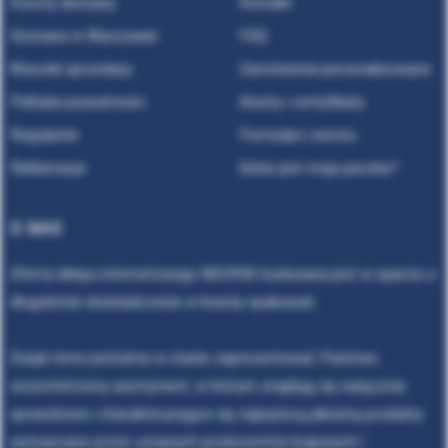
Koszty dostawy
Kontakt
Dostawa w Warszawie
FAQ
Warunki sprzedaży
Zamówienia personalizowane
Polityka prywatności
Atesty i certyfikaty
Regulamin
Formularz zwrotu
Reklamacje
Gdzie jest moja paczka?
O NAS
Oferta sklepu internetowego NEOPAK budowana jest w oparciu o
długoletnie doświadczenie w branży opakowań.
Dzięki temu jesteśmy w stanie zaprezentować Państwu
wszechstronny asortyment, w którym znajdują się wyłącznie
sprawdzone i charakteryzujące się najwyższą jakością produkty
wytwarzane przez uznanych producentów krajowych i