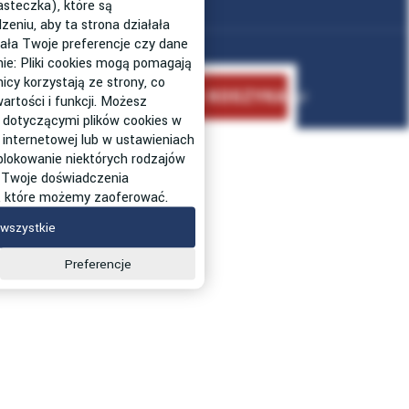
asteczka), które są
niu, aby ta strona działała
ała Twoje preferencje czy dane
Mapa strony
nie: Pliki cookies mogą pomagają
icy korzystają ze strony, co
DODAJ DO KOSZYKA
Projekt graficzny oraz oprogramowanie GOshop.pl
artości i funkcji. Możesz
 dotyczącymi plików cookies w
SIZER
 internetowej lub w ustawieniach
 blokowanie niektórych rodzajów
 Twoje doświadczenia
g, które możemy zaoferować.
wszystkie
Preferencje