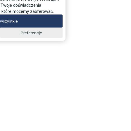
 Twoje doświadczenia
g, które możemy zaoferować.
wszystkie
Preferencje
Wypełnij formularz
E-mail