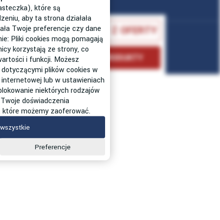
asteczka), które są
niu, aby ta strona działała
ała Twoje preferencje czy dane
PRODUKT WYCOFANY Z OFERTY
Mapa strony
nie: Pliki cookies mogą pomagają
icy korzystają ze strony, co
Projekt graficzny oraz oprogramowanie GOshop.pl
ZOBACZ POKREWNE PRODUKTY
artości i funkcji. Możesz
 dotyczącymi plików cookies w
SIZER
 internetowej lub w ustawieniach
 blokowanie niektórych rodzajów
 Twoje doświadczenia
g, które możemy zaoferować.
wszystkie
Preferencje