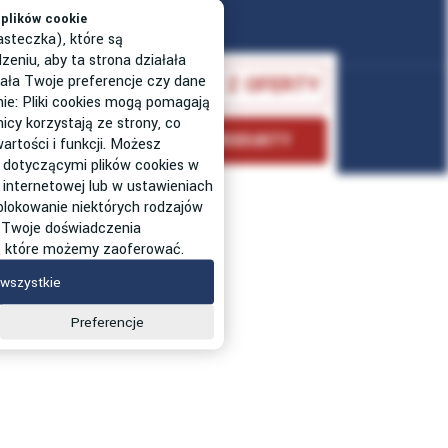
plików cookie
asteczka), które są
niu, aby ta strona działała
ała Twoje preferencje czy dane
PRODUKT WYCOFANY Z OFERTY
Mapa strony
nie: Pliki cookies mogą pomagają
icy korzystają ze strony, co
Projekt graficzny oraz oprogramowanie GOshop.pl
ZOBACZ POKREWNE PRODUKTY
artości i funkcji. Możesz
 dotyczącymi plików cookies w
SIZER
 internetowej lub w ustawieniach
 blokowanie niektórych rodzajów
 Twoje doświadczenia
g, które możemy zaoferować.
wszystkie
Preferencje