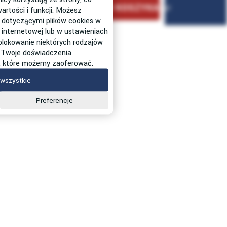
DODAJ DO KOSZYKA
Projekt graficzny oraz oprogramowanie GOshop.pl
artości i funkcji. Możesz
 dotyczącymi plików cookies w
SIZER
 internetowej lub w ustawieniach
 blokowanie niektórych rodzajów
 Twoje doświadczenia
g, które możemy zaoferować.
wszystkie
Preferencje
Wypełnij formularz