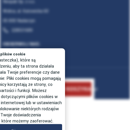
Neopak Sp. z o.o.
Wolica, al. Katowicka 60
05-830 Nadarzyn
228531689
OBSERWUJ NAS
plików cookie
asteczka), które są
niu, aby ta strona działała
ała Twoje preferencje czy dane
Mapa strony
nie: Pliki cookies mogą pomagają
icy korzystają ze strony, co
DODAJ DO KOSZYKA
Projekt graficzny oraz oprogramowanie GOshop.pl
artości i funkcji. Możesz
 dotyczącymi plików cookies w
SIZER
 internetowej lub w ustawieniach
 blokowanie niektórych rodzajów
 Twoje doświadczenia
g, które możemy zaoferować.