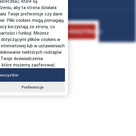
asteczka), które są
niu, aby ta strona działała
ała Twoje preferencje czy dane
Mapa strony
nie: Pliki cookies mogą pomagają
icy korzystają ze strony, co
DODAJ DO KOSZYKA
Projekt graficzny oraz oprogramowanie GOshop.pl
artości i funkcji. Możesz
 dotyczącymi plików cookies w
SIZER
 internetowej lub w ustawieniach
 blokowanie niektórych rodzajów
 Twoje doświadczenia
g, które możemy zaoferować.
wszystkie
Preferencje