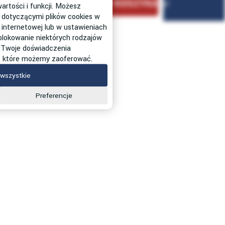
DODAJ DO KOSZYKA
Projekt graficzny oraz oprogramowanie GOshop.pl
artości i funkcji. Możesz
 dotyczącymi plików cookies w
SIZER
 internetowej lub w ustawieniach
 blokowanie niektórych rodzajów
 Twoje doświadczenia
g, które możemy zaoferować.
wszystkie
Preferencje
Wypełnij formularz