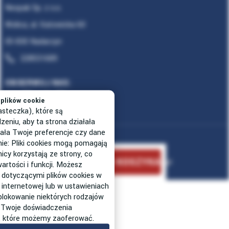
Neopak Sp. z o.o.
Wolica, al. Katowicka 60
05-830 Nadarzyn
228531689
OBSERWUJ NAS
plików cookie
asteczka), które są
niu, aby ta strona działała
ała Twoje preferencje czy dane
Mapa strony
nie: Pliki cookies mogą pomagają
icy korzystają ze strony, co
DODAJ DO KOSZYKA
Projekt graficzny oraz oprogramowanie GOshop.pl
artości i funkcji. Możesz
 dotyczącymi plików cookies w
SIZER
 internetowej lub w ustawieniach
 blokowanie niektórych rodzajów
 Twoje doświadczenia
g, które możemy zaoferować.