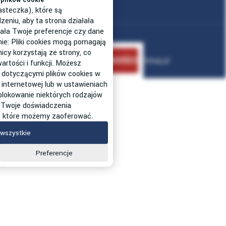
asteczka), które są
niu, aby ta strona działała
ała Twoje preferencje czy dane
Mapa strony
nie: Pliki cookies mogą pomagają
icy korzystają ze strony, co
POWIADOM O DOSTĘPNOŚCI
Projekt graficzny oraz oprogramowanie GOshop.pl
artości i funkcji. Możesz
 dotyczącymi plików cookies w
SIZER
 internetowej lub w ustawieniach
 blokowanie niektórych rodzajów
 Twoje doświadczenia
g, które możemy zaoferować.
wszystkie
Preferencje