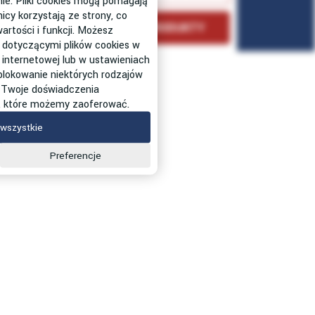
nie: Pliki cookies mogą pomagają
icy korzystają ze strony, co
Projekt graficzny oraz oprogramowanie GOshop.pl
ZOBACZ POKREWNE PRODUKTY
artości i funkcji. Możesz
 dotyczącymi plików cookies w
SIZER
 internetowej lub w ustawieniach
 blokowanie niektórych rodzajów
 Twoje doświadczenia
g, które możemy zaoferować.
wszystkie
Preferencje
Wypełnij formularz