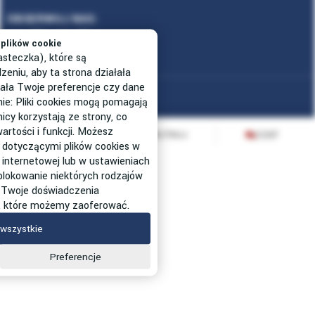
OBSERWUJ NAS
plików cookie
asteczka), które są
niu, aby ta strona działała
ała Twoje preferencje czy dane
Mapa strony
nie: Pliki cookies mogą pomagają
icy korzystają ze strony, co
Projekt graficzny oraz oprogramowanie GOshop.pl
artości i funkcji. Możesz
SORTUJ
FILTRUJ
CZAT
 dotyczącymi plików cookies w
SIZER
 internetowej lub w ustawieniach
 blokowanie niektórych rodzajów
 Twoje doświadczenia
g, które możemy zaoferować.
wszystkie
Preferencje