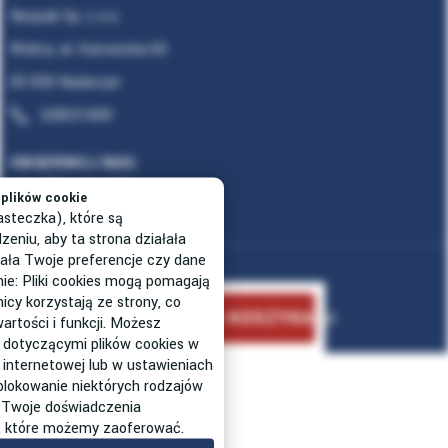
Neopak Sp. z o.o.
Wolica, al. Katowicka 60
05-830 Nadarzyn
228531689
OBSERWUJ NAS
plików cookie
asteczka), które są
niu, aby ta strona działała
ała Twoje preferencje czy dane
Mapa strony
nie: Pliki cookies mogą pomagają
icy korzystają ze strony, co
DODAJ DO KOSZYKA
Projekt graficzny oraz oprogramowanie GOshop.pl
artości i funkcji. Możesz
 dotyczącymi plików cookies w
SIZER
 internetowej lub w ustawieniach
 blokowanie niektórych rodzajów
 Twoje doświadczenia
g, które możemy zaoferować.