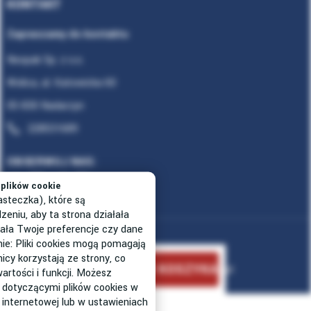
KONTAKT
Zapraszamy do kontaktu
Neopak Sp. z o.o.
Wolica, al. Katowicka 60
05-830 Nadarzyn
228531689
OBSERWUJ NAS
plików cookie
asteczka), które są
niu, aby ta strona działała
ała Twoje preferencje czy dane
Mapa strony
nie: Pliki cookies mogą pomagają
icy korzystają ze strony, co
DODAJ DO KOSZYKA
Projekt graficzny oraz oprogramowanie GOshop.pl
artości i funkcji. Możesz
 dotyczącymi plików cookies w
SIZER
 internetowej lub w ustawieniach