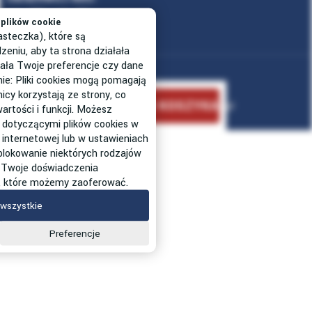
plików cookie
asteczka), które są
niu, aby ta strona działała
ała Twoje preferencje czy dane
Mapa strony
nie: Pliki cookies mogą pomagają
icy korzystają ze strony, co
DODAJ DO KOSZYKA
Projekt graficzny oraz oprogramowanie GOshop.pl
artości i funkcji. Możesz
 dotyczącymi plików cookies w
SIZER
 internetowej lub w ustawieniach
 blokowanie niektórych rodzajów
 Twoje doświadczenia
g, które możemy zaoferować.
wszystkie
Preferencje