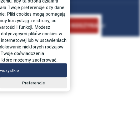
niu, aby ta strona działała
ała Twoje preferencje czy dane
Mapa strony
nie: Pliki cookies mogą pomagają
icy korzystają ze strony, co
DODAJ DO KOSZYKA
Projekt graficzny oraz oprogramowanie GOshop.pl
artości i funkcji. Możesz
 dotyczącymi plików cookies w
SIZER
 internetowej lub w ustawieniach
 blokowanie niektórych rodzajów
 Twoje doświadczenia
g, które możemy zaoferować.
wszystkie
Preferencje