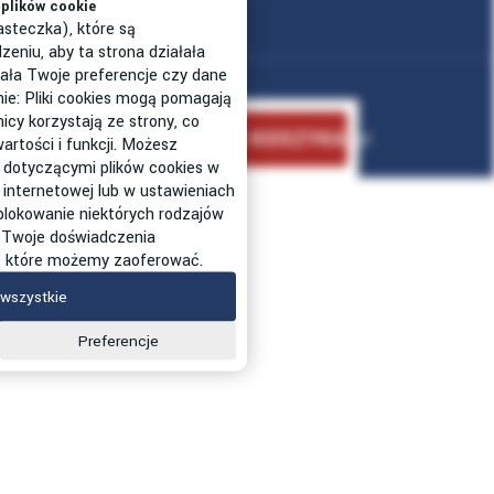
plików cookie
asteczka), które są
niu, aby ta strona działała
ała Twoje preferencje czy dane
Mapa strony
nie: Pliki cookies mogą pomagają
icy korzystają ze strony, co
DODAJ DO KOSZYKA
Projekt graficzny oraz oprogramowanie GOshop.pl
artości i funkcji. Możesz
 dotyczącymi plików cookies w
SIZER
 internetowej lub w ustawieniach
 blokowanie niektórych rodzajów
 Twoje doświadczenia
g, które możemy zaoferować.
wszystkie
Preferencje