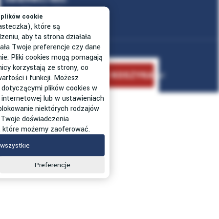
plików cookie
asteczka), które są
niu, aby ta strona działała
ała Twoje preferencje czy dane
Mapa strony
nie: Pliki cookies mogą pomagają
icy korzystają ze strony, co
DODAJ DO KOSZYKA
Projekt graficzny oraz oprogramowanie GOshop.pl
artości i funkcji. Możesz
 dotyczącymi plików cookies w
SIZER
 internetowej lub w ustawieniach
 blokowanie niektórych rodzajów
 Twoje doświadczenia
g, które możemy zaoferować.
wszystkie
Preferencje