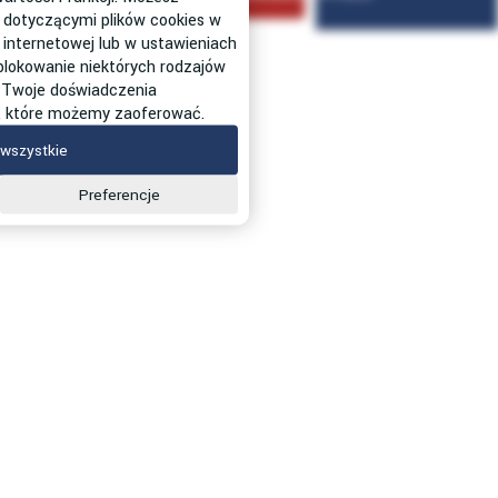
 dotyczącymi plików cookies w
SIZER
 internetowej lub w ustawieniach
 blokowanie niektórych rodzajów
 Twoje doświadczenia
g, które możemy zaoferować.
wszystkie
Preferencje
Wypełnij formularz
E-mail