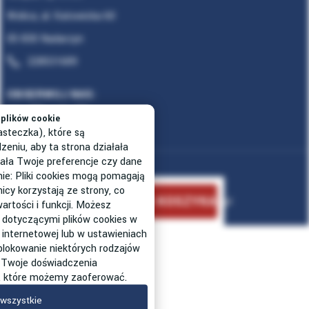
Wolica, al. Katowicka 60
05-830 Nadarzyn
228531689
OBSERWUJ NAS
plików cookie
asteczka), które są
niu, aby ta strona działała
ała Twoje preferencje czy dane
Mapa strony
nie: Pliki cookies mogą pomagają
icy korzystają ze strony, co
DODAJ DO KOSZYKA
Projekt graficzny oraz oprogramowanie GOshop.pl
artości i funkcji. Możesz
 dotyczącymi plików cookies w
SIZER
 internetowej lub w ustawieniach
 blokowanie niektórych rodzajów
 Twoje doświadczenia
g, które możemy zaoferować.
wszystkie