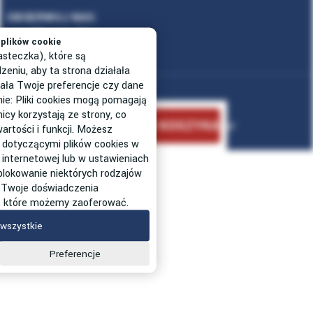
OBSERWUJ NAS
plików cookie
asteczka), które są
niu, aby ta strona działała
ała Twoje preferencje czy dane
Mapa strony
nie: Pliki cookies mogą pomagają
icy korzystają ze strony, co
DODAJ DO KOSZYKA
Projekt graficzny oraz oprogramowanie GOshop.pl
artości i funkcji. Możesz
 dotyczącymi plików cookies w
SIZER
 internetowej lub w ustawieniach
 blokowanie niektórych rodzajów
 Twoje doświadczenia
g, które możemy zaoferować.
wszystkie
Preferencje