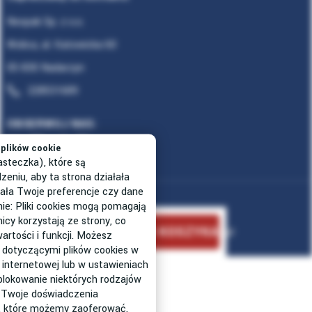
Neopak Sp. z o.o.
Wolica, al. Katowicka 60
05-830 Nadarzyn
228531689
OBSERWUJ NAS
plików cookie
asteczka), które są
niu, aby ta strona działała
ała Twoje preferencje czy dane
Mapa strony
nie: Pliki cookies mogą pomagają
icy korzystają ze strony, co
DODAJ DO KOSZYKA
Projekt graficzny oraz oprogramowanie GOshop.pl
artości i funkcji. Możesz
 dotyczącymi plików cookies w
SIZER
 internetowej lub w ustawieniach
 blokowanie niektórych rodzajów
 Twoje doświadczenia
g, które możemy zaoferować.