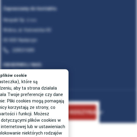
Zapraszamy do kontaktu
Neopak Sp. z o.o.
Wolica, al. Katowicka 60
05-830 Nadarzyn
228531689
OBSERWUJ NAS
plików cookie
asteczka), które są
niu, aby ta strona działała
ała Twoje preferencje czy dane
Mapa strony
nie: Pliki cookies mogą pomagają
icy korzystają ze strony, co
DODAJ DO KOSZYKA
Projekt graficzny oraz oprogramowanie GOshop.pl
artości i funkcji. Możesz
 dotyczącymi plików cookies w
SIZER
 internetowej lub w ustawieniach
 blokowanie niektórych rodzajów