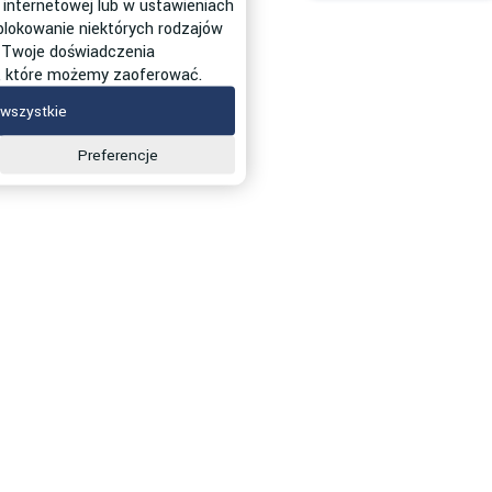
SIZER
 internetowej lub w ustawieniach
 blokowanie niektórych rodzajów
 Twoje doświadczenia
g, które możemy zaoferować.
wszystkie
Preferencje
Wypełnij formularz
E-mail