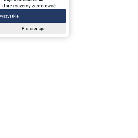
g, które możemy zaoferować.
wszystkie
Preferencje
Wypełnij formularz
E-mail
Zgoda
Wyrażam zgodę na przetwarzanie