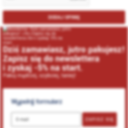
DODAJ OPINIĘ
Dziś zamawiasz, jutro pakujesz!
Zapisz się do newslettera
i zyskaj -5% na start.
Pakuj mądrzej, szybciej, taniej!
Wypełnij
formularz
ZAPISZ SIĘ