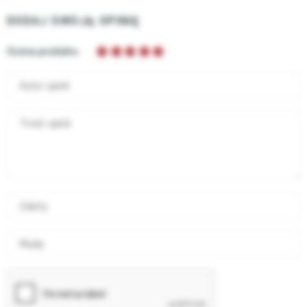
DODAJ SWOJĄ OPINIĘ
Ocena produktu
Autor opinii
Treść opinii
Zalety
Wady