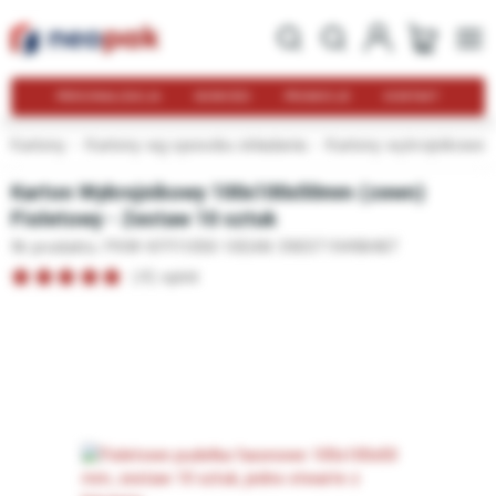
PERSONALIZACJA
NOWOŚCI
PROMOCJE
KONTAKT
Kartony
Kartony wg sposobu składania
Kartony wykrojnikowe
Karton Wykrojnikowy 100x100x50mm (zewn)
Fioletowy - Zestaw 10 sztuk
Nr produktu: PKW-KFFI1050-10
EAN: 5903719498487
(4) opinii