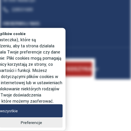
05-830 Nadarzyn
228531689
OBSERWUJ NAS
plików cookie
asteczka), które są
niu, aby ta strona działała
ała Twoje preferencje czy dane
Mapa strony
nie: Pliki cookies mogą pomagają
icy korzystają ze strony, co
DODAJ DO KOSZYKA
Projekt graficzny oraz oprogramowanie GOshop.pl
artości i funkcji. Możesz
 dotyczącymi plików cookies w
SIZER
 internetowej lub w ustawieniach
 blokowanie niektórych rodzajów
 Twoje doświadczenia
g, które możemy zaoferować.
wszystkie
Preferencje