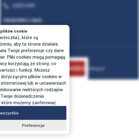
228531689
OBSERWUJ NAS
plików cookie
asteczka), które są
niu, aby ta strona działała
ała Twoje preferencje czy dane
Mapa strony
nie: Pliki cookies mogą pomagają
icy korzystają ze strony, co
POWIADOM O DOSTĘPNOŚCI
Projekt graficzny oraz oprogramowanie GOshop.pl
artości i funkcji. Możesz
 dotyczącymi plików cookies w
SIZER
 internetowej lub w ustawieniach
 blokowanie niektórych rodzajów
 Twoje doświadczenia
g, które możemy zaoferować.
wszystkie
Preferencje