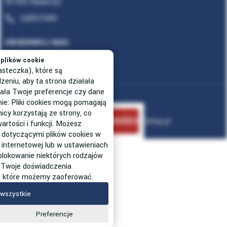
05-830 Nadarzyn
228531689
OBSERWUJ NAS
plików cookie
asteczka), które są
niu, aby ta strona działała
ała Twoje preferencje czy dane
Mapa strony
nie: Pliki cookies mogą pomagają
icy korzystają ze strony, co
POWIADOM O DOSTĘPNOŚCI
Projekt graficzny oraz oprogramowanie GOshop.pl
artości i funkcji. Możesz
 dotyczącymi plików cookies w
SIZER
 internetowej lub w ustawieniach
 blokowanie niektórych rodzajów
 Twoje doświadczenia
g, które możemy zaoferować.
wszystkie
Preferencje