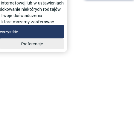
SIZER
 internetowej lub w ustawieniach
 blokowanie niektórych rodzajów
 Twoje doświadczenia
g, które możemy zaoferować.
wszystkie
Preferencje
Wypełnij formularz
E-mail