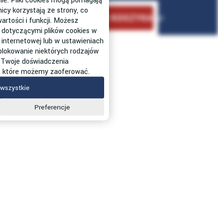
nie: Pliki cookies mogą pomagają
icy korzystają ze strony, co
DODAJ DO KOSZYKA
Projekt graficzny oraz oprogramowanie GOshop.pl
artości i funkcji. Możesz
 dotyczącymi plików cookies w
SIZER
 internetowej lub w ustawieniach
 blokowanie niektórych rodzajów
 Twoje doświadczenia
g, które możemy zaoferować.
wszystkie
Preferencje
Wypełnij formularz