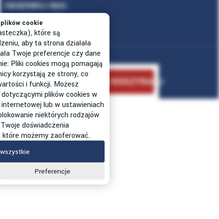
OBSERWUJ NAS
plików cookie
asteczka), które są
niu, aby ta strona działała
ała Twoje preferencje czy dane
Mapa strony
nie: Pliki cookies mogą pomagają
icy korzystają ze strony, co
DODAJ DO KOSZYKA
Projekt graficzny oraz oprogramowanie GOshop.pl
artości i funkcji. Możesz
 dotyczącymi plików cookies w
SIZER
 internetowej lub w ustawieniach
 blokowanie niektórych rodzajów
 Twoje doświadczenia
g, które możemy zaoferować.
wszystkie
Preferencje