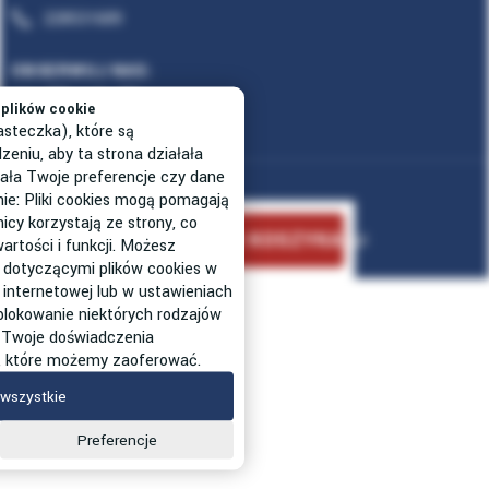
228531689
OBSERWUJ NAS
plików cookie
asteczka), które są
niu, aby ta strona działała
ała Twoje preferencje czy dane
Mapa strony
nie: Pliki cookies mogą pomagają
icy korzystają ze strony, co
DODAJ DO KOSZYKA
Projekt graficzny oraz oprogramowanie GOshop.pl
artości i funkcji. Możesz
 dotyczącymi plików cookies w
SIZER
 internetowej lub w ustawieniach
 blokowanie niektórych rodzajów
 Twoje doświadczenia
g, które możemy zaoferować.
wszystkie
Preferencje