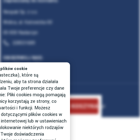
Zapraszamy do kontaktu
Neopak Sp. z o.o.
Wolica, al. Katowicka 60
05-830 Nadarzyn
228531689
OBSERWUJ NAS
plików cookie
asteczka), które są
niu, aby ta strona działała
ała Twoje preferencje czy dane
Mapa strony
nie: Pliki cookies mogą pomagają
icy korzystają ze strony, co
DODAJ DO KOSZYKA
Projekt graficzny oraz oprogramowanie GOshop.pl
artości i funkcji. Możesz
 dotyczącymi plików cookies w
SIZER
 internetowej lub w ustawieniach
 blokowanie niektórych rodzajów
 Twoje doświadczenia