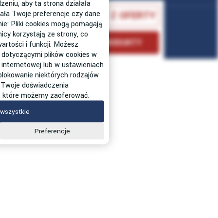
niu, aby ta strona działała
ała Twoje preferencje czy dane
PRODUKT WYCOFANY Z OFERTY
Mapa strony
nie: Pliki cookies mogą pomagają
icy korzystają ze strony, co
Projekt graficzny oraz oprogramowanie GOshop.pl
ZOBACZ POKREWNE PRODUKTY
artości i funkcji. Możesz
 dotyczącymi plików cookies w
SIZER
 internetowej lub w ustawieniach
 blokowanie niektórych rodzajów
 Twoje doświadczenia
g, które możemy zaoferować.
wszystkie
Preferencje