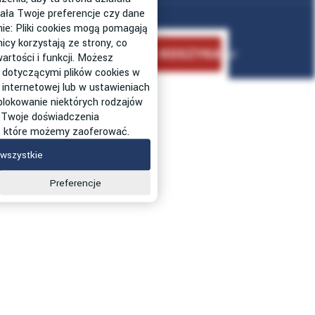
ała Twoje preferencje czy dane
Mapa strony
nie: Pliki cookies mogą pomagają
icy korzystają ze strony, co
DODAJ DO KOSZYKA
Projekt graficzny oraz oprogramowanie GOshop.pl
artości i funkcji. Możesz
 dotyczącymi plików cookies w
SIZER
 internetowej lub w ustawieniach
 blokowanie niektórych rodzajów
 Twoje doświadczenia
g, które możemy zaoferować.
wszystkie
Preferencje