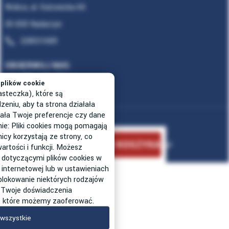
Wolica, al. Katowicka 60
05-830 Nadarzyn
228531689
OBSERWUJ NAS
plików cookie
asteczka), które są
niu, aby ta strona działała
ała Twoje preferencje czy dane
Mapa strony
nie: Pliki cookies mogą pomagają
icy korzystają ze strony, co
DODAJ DO KOSZYKA
Projekt graficzny oraz oprogramowanie GOshop.pl
artości i funkcji. Możesz
 dotyczącymi plików cookies w
SIZER
 internetowej lub w ustawieniach
 blokowanie niektórych rodzajów
 Twoje doświadczenia
g, które możemy zaoferować.
wszystkie