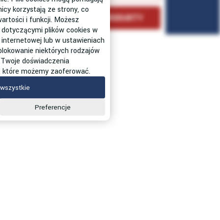
icy korzystają ze strony, co
Projekt graficzny oraz oprogramowanie GOshop.pl
ZOBACZ POKREWNE PRODUKTY
artości i funkcji. Możesz
 dotyczącymi plików cookies w
SIZER
 internetowej lub w ustawieniach
 blokowanie niektórych rodzajów
 Twoje doświadczenia
g, które możemy zaoferować.
wszystkie
Preferencje
Wypełnij formularz