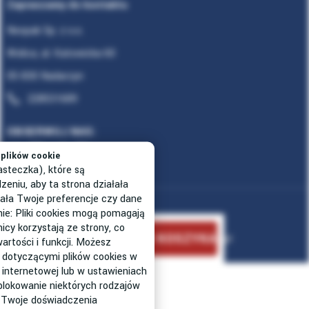
Zapraszamy do kontaktu
Neopak Sp. z o.o.
Wolica, al. Katowicka 60
05-830 Nadarzyn
228531689
OBSERWUJ NAS
plików cookie
asteczka), które są
niu, aby ta strona działała
ała Twoje preferencje czy dane
Mapa strony
nie: Pliki cookies mogą pomagają
icy korzystają ze strony, co
DODAJ DO KOSZYKA
Projekt graficzny oraz oprogramowanie GOshop.pl
artości i funkcji. Możesz
 dotyczącymi plików cookies w
SIZER
 internetowej lub w ustawieniach
 blokowanie niektórych rodzajów
 Twoje doświadczenia