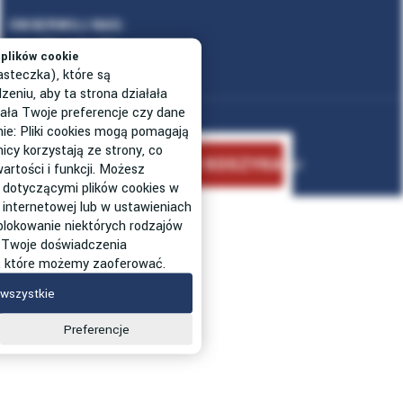
OBSERWUJ NAS
plików cookie
asteczka), które są
niu, aby ta strona działała
ała Twoje preferencje czy dane
Mapa strony
nie: Pliki cookies mogą pomagają
icy korzystają ze strony, co
DODAJ DO KOSZYKA
Projekt graficzny oraz oprogramowanie GOshop.pl
artości i funkcji. Możesz
 dotyczącymi plików cookies w
SIZER
 internetowej lub w ustawieniach
 blokowanie niektórych rodzajów
 Twoje doświadczenia
g, które możemy zaoferować.
wszystkie
Preferencje