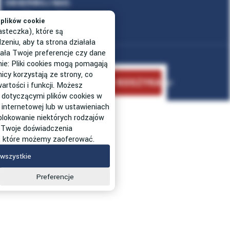
OBSERWUJ NAS
plików cookie
asteczka), które są
niu, aby ta strona działała
ała Twoje preferencje czy dane
Mapa strony
nie: Pliki cookies mogą pomagają
icy korzystają ze strony, co
DODAJ DO KOSZYKA
Projekt graficzny oraz oprogramowanie GOshop.pl
artości i funkcji. Możesz
 dotyczącymi plików cookies w
SIZER
 internetowej lub w ustawieniach
 blokowanie niektórych rodzajów
 Twoje doświadczenia
g, które możemy zaoferować.
wszystkie
Preferencje