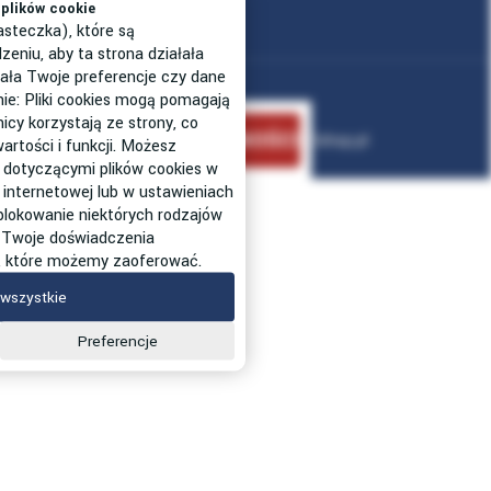
plików cookie
asteczka), które są
niu, aby ta strona działała
ała Twoje preferencje czy dane
Mapa strony
nie: Pliki cookies mogą pomagają
icy korzystają ze strony, co
POWIADOM O DOSTĘPNOŚCI
Projekt graficzny oraz oprogramowanie GOshop.pl
artości i funkcji. Możesz
 dotyczącymi plików cookies w
SIZER
 internetowej lub w ustawieniach
 blokowanie niektórych rodzajów
 Twoje doświadczenia
g, które możemy zaoferować.
wszystkie
Preferencje