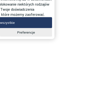
 blokowanie niektórych rodzajów
 Twoje doświadczenia
g, które możemy zaoferować.
wszystkie
Preferencje
Wypełnij formularz
E-mail