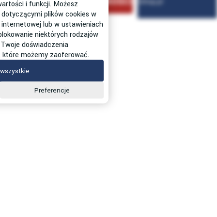
POWIADOM O DOSTĘPNOŚCI
Projekt graficzny oraz oprogramowanie GOshop.pl
artości i funkcji. Możesz
 dotyczącymi plików cookies w
SIZER
 internetowej lub w ustawieniach
 blokowanie niektórych rodzajów
 Twoje doświadczenia
g, które możemy zaoferować.
wszystkie
Preferencje
Wypełnij formularz